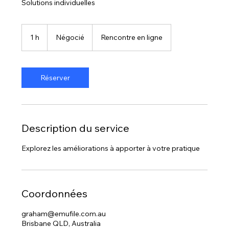
Solutions individuelles
Négocié
1 h
1
Négocié
Rencontre en ligne
Réserver
Description du service
Explorez les améliorations à apporter à votre pratique
Coordonnées
graham@emufile.com.au
Brisbane QLD, Australia