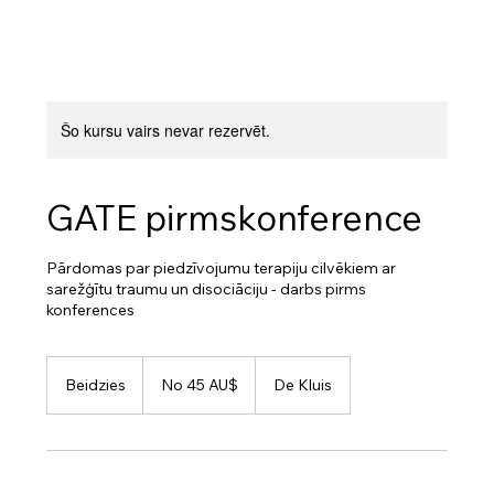
Šo kursu vairs nevar rezervēt.
GATE pirmskonference
Pārdomas par piedzīvojumu terapiju cilvēkiem ar
sarežģītu traumu un disociāciju - darbs pirms
konferences
No
45
Beidzies
B
No 45 AU$
De Kluis
Austrālijas
dolāri
e
i
d
z
i