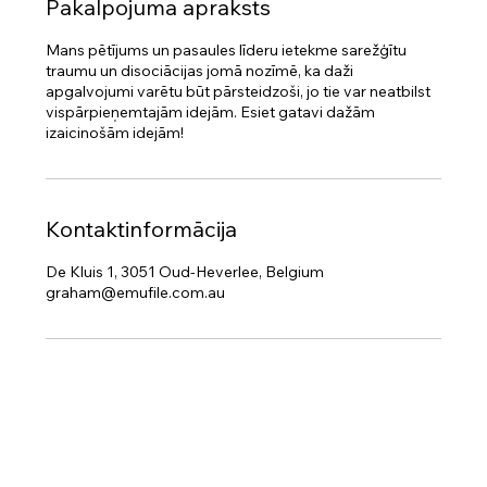
Pakalpojuma apraksts
e
s
Mans pētījums un pasaules līderu ietekme sarežģītu
traumu un disociācijas jomā nozīmē, ka daži
apgalvojumi varētu būt pārsteidzoši, jo tie var neatbilst
vispārpieņemtajām idejām. Esiet gatavi dažām
izaicinošām idejām!
Kontaktinformācija
De Kluis 1, 3051 Oud-Heverlee, Belgium
graham@emufile.com.au