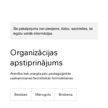
Šis pakalpojums nav pieejams, lūdzu, sazinieties, lai
iegūtu vairāk informācijas.
Organizācijas
apstiprinājums
Atzinība tiek sniegta pēc pedagoģiskās
saskaņošanas/teorētiskās formulēšanas.
Mērogots
Beidzies
B
Mērogots
Brisbena
e
i