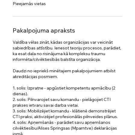
d
Pieejamās vietas
z
i
e
s
Pakalpojuma apraksts
Valdība vēlas zināt, kādas organizācijas var veicināt
sabiedrības attīstību. Ienesot teoriju procesos, parādiet,
ka esat daļa no risinājuma kā kompleksu traumu
informēta/cilvēktiesībās balstīta organizācija.
Daudzi no iepriekš minētajiem pakalpojumiem atbilst
akreditācijas posmiem.
1. solis: Izpratne - apgūstiet kompetentu apmācību (2
dienas).
2. solis: Pilnvarojiet savu komandu - pielāgojiet CTI
prakses ietvaru savai darba vietai.
3. solis: Mobilizējiet komandu - klātienē demonstrējiet
CTI praksi, aktivizējiet profesionālās pilnveides plānus.
4. solis: Apņemšanās - parādiet savu apņemšanos
cilvēktiesību/Alises Springsas (Mparntve) deklarācijas
jomā.